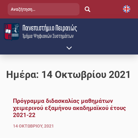
Skip
Αναζήτηση
to
για:
content
Πανεπιστήμιο Πειραιώς
Τμήμα Ψηφιακών Συστημάτων
Ημέρα:
14 Οκτωβρίου 2021
Πρόγραμμα διδασκαλίας μαθημάτων
χειμερινού εξαμήνου ακαδημαϊκού έτους
2021-22
14 ΟΚΤΩΒΡΊΟΥ, 2021