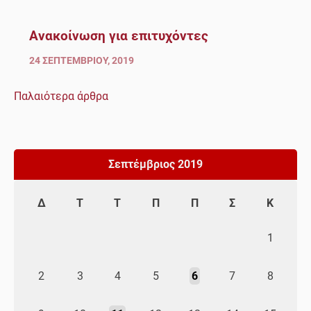
Ανακοίνωση για επιτυχόντες
24 ΣΕΠΤΕΜΒΡΊΟΥ, 2019
Παλαιότερα άρθρα
Πλοήγηση
άρθρων
Σεπτέμβριος 2019
Δ
Τ
Τ
Π
Π
Σ
Κ
1
2
3
4
5
6
7
8