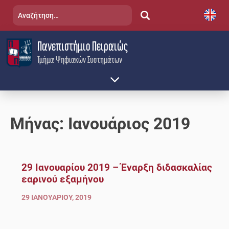
Skip
Αναζήτηση
to
για:
content
Πανεπιστήμιο Πειραιώς
Τμήμα Ψηφιακών Συστημάτων
Μήνας:
Ιανουάριος 2019
29 Ιανουαρίου 2019 – Έναρξη διδασκαλίας
εαρινού εξαμήνου
29 ΙΑΝΟΥΑΡΊΟΥ, 2019