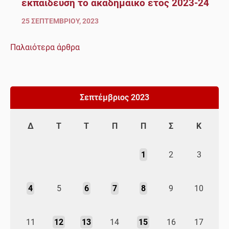
εκπαίδευση το ακαδημαϊκό έτος 2023-24
25 ΣΕΠΤΕΜΒΡΊΟΥ, 2023
Παλαιότερα άρθρα
Πλοήγηση
άρθρων
Σεπτέμβριος 2023
Δ
Τ
Τ
Π
Π
Σ
Κ
1
2
3
4
5
6
7
8
9
10
11
12
13
14
15
16
17