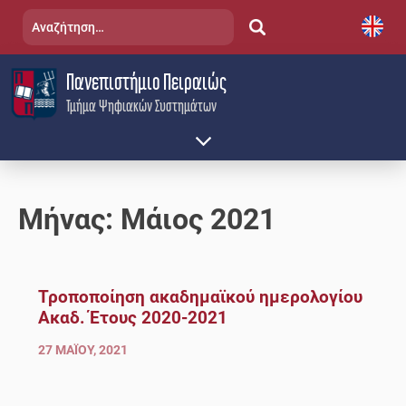
Skip
Αναζήτηση
to
για:
content
Πανεπιστήμιο Πειραιώς
Τμήμα Ψηφιακών Συστημάτων
Μήνας:
Μάιος 2021
Τροποποίηση ακαδημαϊκού ημερολογίου
Ακαδ. Έτους 2020-2021
27 ΜΑΪ́ΟΥ, 2021