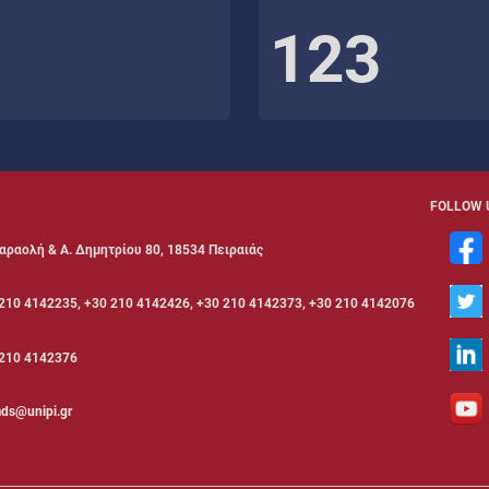
123
FOLLOW 
αραολή & Α. Δημητρίου 80, 18534 Πειραιάς
210 4142235, +30 210 4142426, +30 210 4142373, +30 210 4142076
210 4142376
ds@unipi.gr