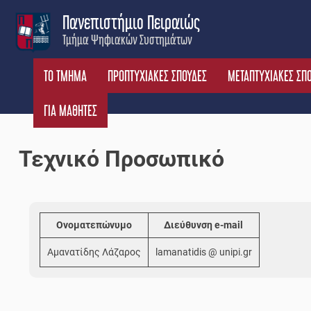
Skip
Πανεπιστήμιο Πειραιώς
to
Τμήμα Ψηφιακών Συστημάτων
content
ΤΟ ΤΜΗΜΑ
ΠΡΟΠΤΥΧΙΑΚΕΣ ΣΠΟΥΔΕΣ
ΜΕΤΑΠΤΥΧΙΑΚΕΣ ΣΠ
ΓΙΑ ΜΑΘΗΤΕΣ
Τεχνικό Προσωπικό
Ονοματεπώνυμο
Διεύθυνση e-mail
Αμανατίδης Λάζαρος
lamanatidis @ unipi.gr