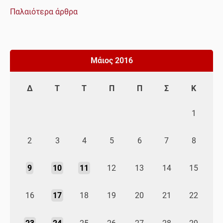
Παλαιότερα άρθρα
Πλοήγηση
άρθρων
Μάιος 2016
Δ
Τ
Τ
Π
Π
Σ
Κ
1
2
3
4
5
6
7
8
9
10
11
12
13
14
15
16
17
18
19
20
21
22