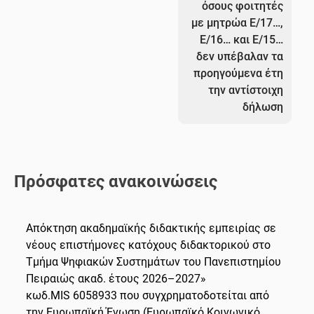
όσους φοιτητές
με μητρώα Ε/17…,
E/16… και Ε/15…
δεν υπέβαλαν τα
προηγούμενα έτη
την αντίστοιχη
δήλωση
Πρόσφατες ανακοινώσεις
Απόκτηση ακαδημαϊκής διδακτικής εμπειρίας σε
νέους επιστήμονες κατόχους διδακτορικού στο
Τμήμα Ψηφιακών Συστημάτων του Πανεπιστημίου
Πειραιώς ακαδ. έτους 2026–2027»
κωδ.MIS 6058933 που συγχρηματοδοτείται από
την Ευρωπαϊκή Ένωση (Ευρωπαϊκό Κοινωνικό