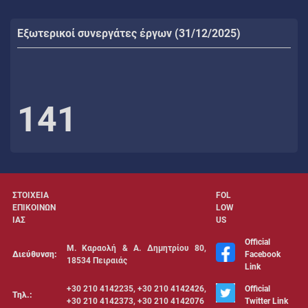
Εξωτερικοί συνεργάτες έργων (31/12/2025)
141
ΣΤΟΙΧΕΙΑ
FOL
ΕΠΙΚΟΙΝΩΝ
LOW
ΙΑΣ
US
Official
Μ. Καραολή & Α. Δημητρίου 80,
Διεύθυνση:
Facebook
18534 Πειραιάς
Link
+30 210 4142235, +30 210 4142426,
Official
Τηλ.:
+30 210 4142373, +30 210 4142076
Twitter Link