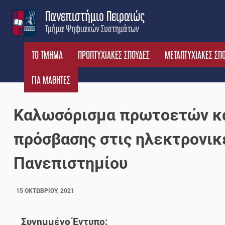
Skip
Πανεπιστήμιο Πειραιώς
to
Τμήμα Ψηφιακών Συστημάτων
content
ΤΟ ΤΜΗΜΑ
ΠΡΟΠΤΥΧΙΑΚΕΣ ΣΠΟΥΔΕΣ
ΜΕΤΑΠΤΥΧΙΑΚΕΣ ΣΠ
ΓΙΑ ΜΑΘΗΤΕΣ
Καλωσόρισμα πρωτοετών κα
πρόσβασης στις ηλεκτρονικ
Πανεπιστημίου
15 ΟΚΤΩΒΡΊΟΥ, 2021
Συνημμένο Έντυπο: