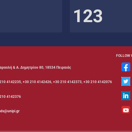
123
FOLLOW 
αραολή & Α. Δημητρίου 80, 18534 Πειραιάς
210 4142235, +30 210 4142426, +30 210 4142373, +30 210 4142076
210 4142376
ds@unipi.gr