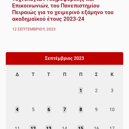
Επικοινωνιών, του Πανεπιστημίου
Πειραιώς για το χειμερινό εξάμηνο του
ακαδημαϊκού έτους 2023-24
12 ΣΕΠΤΕΜΒΡΊΟΥ, 2023
Σεπτέμβριος 2023
Δ
Τ
Τ
Π
Π
Σ
Κ
1
2
3
4
5
6
7
8
9
10
11
12
13
14
15
16
17