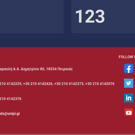
123
FOLLOW 
αραολή & Α. Δημητρίου 80, 18534 Πειραιάς
210 4142235, +30 210 4142426, +30 210 4142373, +30 210 4142076
210 4142376
ds@unipi.gr