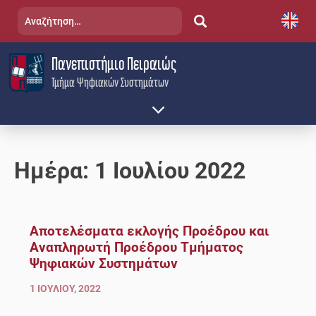
Skip
Αναζήτηση
to
για:
content
Πανεπιστήμιο Πειραιώς
Τμήμα Ψηφιακών Συστημάτων
Ημέρα:
1 Ιουλίου 2022
Αποτελέσματα εκλογής Προέδρου και
Αναπληρωτή Προέδρου Τμήματος
Ψηφιακών Συστημάτων
1 ΙΟΥΛΊΟΥ, 2022