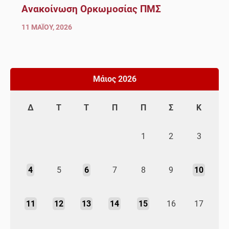
Ανακοίνωση Ορκωμοσίας ΠΜΣ
11 ΜΑΪ́ΟΥ, 2026
Μάιος 2026
Δ
Τ
Τ
Π
Π
Σ
Κ
1
2
3
4
5
6
7
8
9
10
11
12
13
14
15
16
17