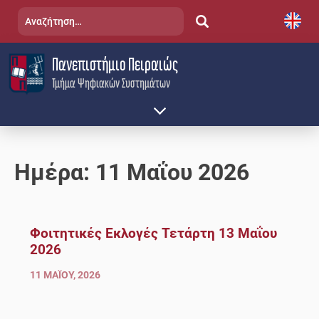
Skip
Αναζήτηση
to
για:
content
Πανεπιστήμιο Πειραιώς
Τμήμα Ψηφιακών Συστημάτων
Ημέρα:
11 Μαΐου 2026
Φοιτητικές Εκλογές Τετάρτη 13 Μαΐου
2026
11 ΜΑΪ́ΟΥ, 2026