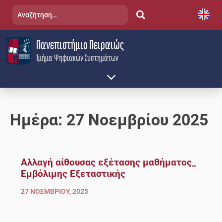
Skip
Αναζήτηση
to
για:
content
Πανεπιστήμιο Πειραιώς
Τμήμα Ψηφιακών Συστημάτων
Ημέρα:
27 Νοεμβρίου 2025
Αλλαγή αίθουσας εξέτασης μαθήματος_
Εμβόλιμης Εξεταστικής
27 ΝΟΕΜΒΡΊΟΥ, 2025