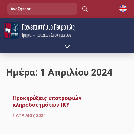
Skip
Αναζήτηση
to
για:
content
Πανεπιστήμιο Πειραιώς
Τμήμα Ψηφιακών Συστημάτων
Ημέρα:
1 Απριλίου 2024
Προκηρύξεις υποτροφιών
κληροδοτημάτων ΙΚΥ
1 ΑΠΡΙΛΊΟΥ, 2024