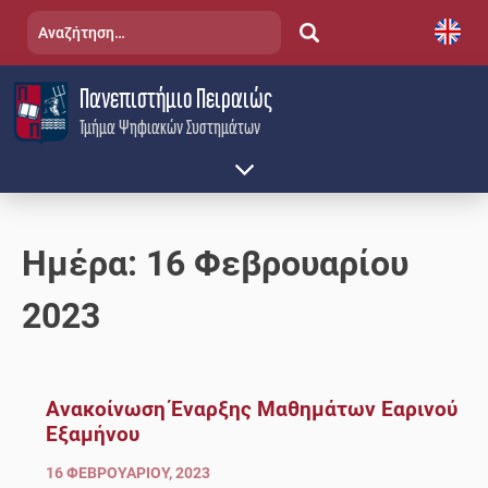
Skip
Αναζήτηση
to
για:
content
Πανεπιστήμιο Πειραιώς
Τμήμα Ψηφιακών Συστημάτων
Ημέρα:
16 Φεβρουαρίου
2023
Ανακοίνωση Έναρξης Μαθημάτων Εαρινού
Εξαμήνου
16 ΦΕΒΡΟΥΑΡΊΟΥ, 2023