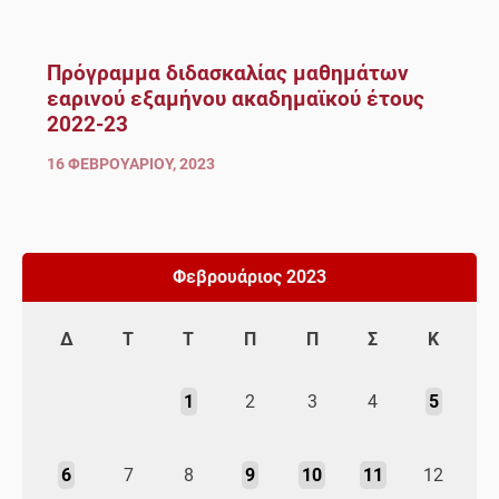
Πρόγραμμα διδασκαλίας μαθημάτων
εαρινού εξαμήνου ακαδημαϊκού έτους
2022-23
16 ΦΕΒΡΟΥΑΡΊΟΥ, 2023
Φεβρουάριος 2023
Δ
Τ
Τ
Π
Π
Σ
Κ
1
2
3
4
5
6
7
8
9
10
11
12