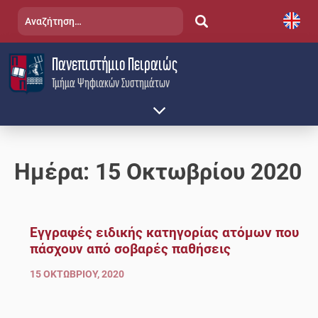
Skip
Αναζήτηση
to
για:
content
Πανεπιστήμιο Πειραιώς
Τμήμα Ψηφιακών Συστημάτων
Ημέρα:
15 Οκτωβρίου 2020
Εγγραφές ειδικής κατηγορίας ατόμων που
πάσχουν από σοβαρές παθήσεις
15 ΟΚΤΩΒΡΊΟΥ, 2020