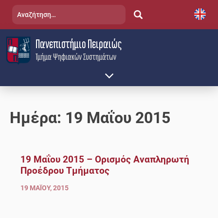
Skip
Αναζήτηση
to
για:
content
Πανεπιστήμιο Πειραιώς
Τμήμα Ψηφιακών Συστημάτων
Ημέρα:
19 Μαΐου 2015
19 Μαΐου 2015 – Ορισμός Αναπληρωτή
Προέδρου Τμήματος
19 ΜΑΪ́ΟΥ, 2015