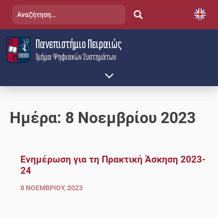
Skip
Αναζήτηση
to
για:
content
Πανεπιστήμιο Πειραιώς
Τμήμα Ψηφιακών Συστημάτων
Ημέρα:
8 Νοεμβρίου 2023
Ενημέρωση για τη Πρακτική Άσκηση 2023-
24
8 ΝΟΕΜΒΡΊΟΥ, 2023