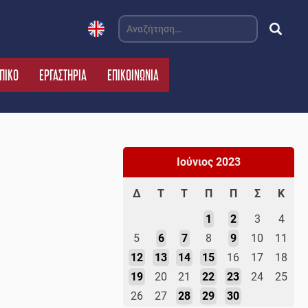
Αναζήτηση
για:
ΠΙΚΟ
ΕΡΓΑΣΤΗΡΙΑ
ΕΠΙΚΟΙΝΩΝΙΑ
Ιούνιος 2023
Δ
Τ
Τ
Π
Π
Σ
Κ
1
2
3
4
5
6
7
8
9
10
11
12
13
14
15
16
17
18
19
20
21
22
23
24
25
26
27
28
29
30