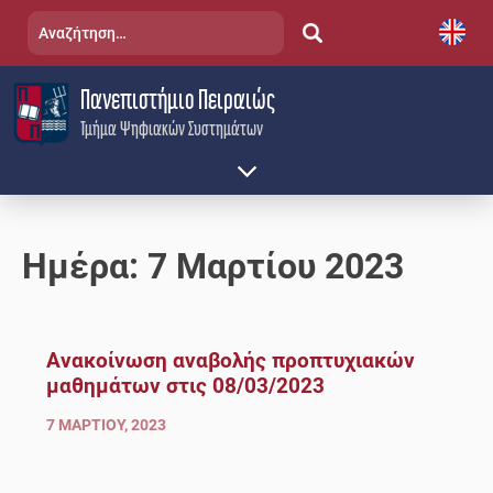
Skip
Αναζήτηση
to
για:
content
Πανεπιστήμιο Πειραιώς
Τμήμα Ψηφιακών Συστημάτων
Ημέρα:
7 Μαρτίου 2023
Ανακοίνωση αναβολής προπτυχιακών
μαθημάτων στις 08/03/2023
7 ΜΑΡΤΊΟΥ, 2023