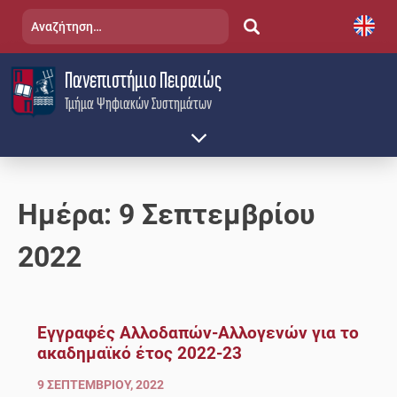
Skip
Αναζήτηση
to
για:
content
Πανεπιστήμιο Πειραιώς
Τμήμα Ψηφιακών Συστημάτων
Ημέρα:
9 Σεπτεμβρίου
2022
Εγγραφές Αλλοδαπών-Αλλογενών για το
ακαδημαϊκό έτος 2022-23
9 ΣΕΠΤΕΜΒΡΊΟΥ, 2022