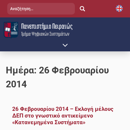
Skip
Αναζήτηση
to
για:
content
Πανεπιστήμιο Πειραιώς
Τμήμα Ψηφιακών Συστημάτων
Ημέρα:
26 Φεβρουαρίου
2014
26 Φεβρουαρίου 2014 – Εκλογή μέλους
ΔΕΠ στο γνωστικό αντικείμενο
«Κατανεμημένα Συστήματα»