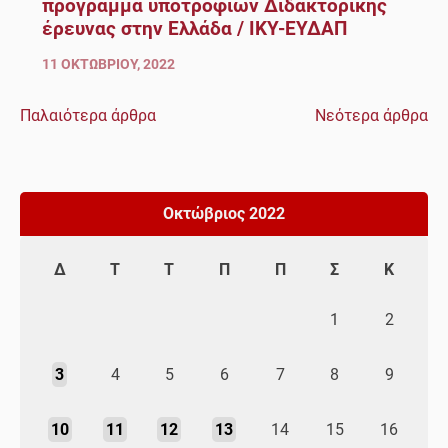
πρόγραμμα υποτροφιών Διδακτορικής
έρευνας στην Ελλάδα / ΙΚΥ-ΕΥΔΑΠ
11 ΟΚΤΩΒΡΊΟΥ, 2022
Παλαιότερα άρθρα
Νεότερα άρθρα
Πλοήγηση
άρθρων
Οκτώβριος 2022
Δ
Τ
Τ
Π
Π
Σ
Κ
1
2
3
4
5
6
7
8
9
10
11
12
13
14
15
16