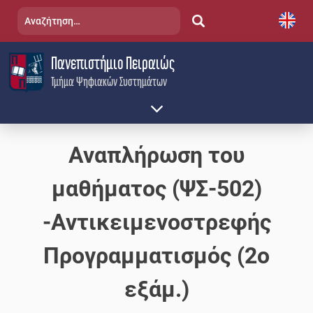
Skip
Αναζήτηση
to
για:
content
Πανεπιστήμιο Πειραιώς
Τμήμα Ψηφιακών Συστημάτων
Αναπλήρωση του
μαθήματος (ΨΣ-502)
-Αντικειμενοστρεφής
Προγραμματισμός (2ο
εξάμ.)