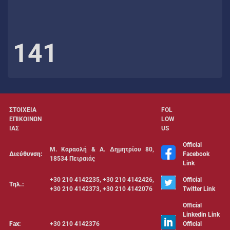
141
ΣΤΟΙΧΕΙΑ
FOL
ΕΠΙΚΟΙΝΩΝ
LOW
ΙΑΣ
US
Official
Μ. Καραολή & Α. Δημητρίου 80,
Διεύθυνση:
Facebook
18534 Πειραιάς
Link
+30 210 4142235, +30 210 4142426,
Official
Τηλ.:
+30 210 4142373, +30 210 4142076
Twitter Link
Official
Linkedin Link
Fax:
+30 210 4142376
Official