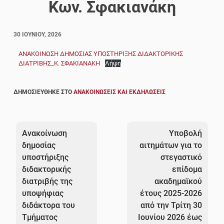
Κων. Σφακιανάκη
30 ΙΟΥΝΊΟΥ, 2026
ΑΝΑΚΟΙΝΩΣΗ ΔΗΜΟΣΙΑΣ ΥΠΟΣΤΗΡΙΞΗΣ ΔΙΔΑΚΤΟΡΙΚΗΣ
ΔΙΑΤΡΙΒΗΣ_Κ. ΣΦΑΚΙΑΝΑΚΗ
Λήψη
ΔΗΜΟΣΙΕΎΘΗΚΕ ΣΤΟ
ΑΝΑΚΟΙΝΏΣΕΙΣ ΚΑΙ ΕΚΔΗΛΏΣΕΙΣ
Πλοήγηση
άρθρων
Ανακοίνωση
Υποβολή
δημοσίας
αιτημάτων για το
υποστήριξης
στεγαστικό
διδακτορικής
επίδομα
διατριβής της
ακαδημαϊκού
υποψήφιας
έτους 2025-2026
διδάκτορα του
από την Τρίτη 30
Τμήματος
Ιουνίου 2026 έως