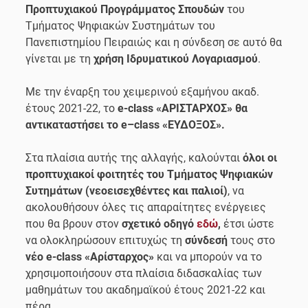
Προπτυχιακού Προγράμματος Σπουδών
του
Τμήματος Ψηφιακών Συστημάτων του
Πανεπιστημίου Πειραιώς και η σύνδεση σε αυτό θα
γίνεται με τη
χρήση Ιδρυματικού Λογαριασμού
.
Με την έναρξη του χειμερινού εξαμήνου ακαδ.
έτους 2021-22, το
e-class «ΑΡΙΣΤΑΡΧΟΣ» θα
αντικαταστήσει το
e
–
class
«ΕΥΔΟΞΟΣ».
Στα πλαίσια αυτής της αλλαγής, καλούνται
όλοι οι
προπτυχιακοί φοιτητές του Τμήματος Ψηφιακών
Συτημάτων (νεοεισεχθέντες και παλιοί)
, να
ακολουθήσουν όλες τις απαραίτητες ενέργειες
που θα βρουν στον
σχετικό οδηγό
εδώ
,
έτσι ώστε
να ολοκληρώσουν επιτυχώς τη
σύνδεσή
τους στο
νέο e-class «Αρίσταρχος»
και να μπορούν να το
χρησιμοποιήσουν στα πλαίσια διδασκαλίας των
μαθημάτων του ακαδημαϊκού έτους 2021-22 και
πέρα.