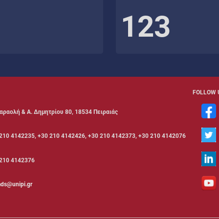
123
FOLLOW 
αραολή & Α. Δημητρίου 80, 18534 Πειραιάς
210 4142235, +30 210 4142426, +30 210 4142373, +30 210 4142076
210 4142376
ds@unipi.gr