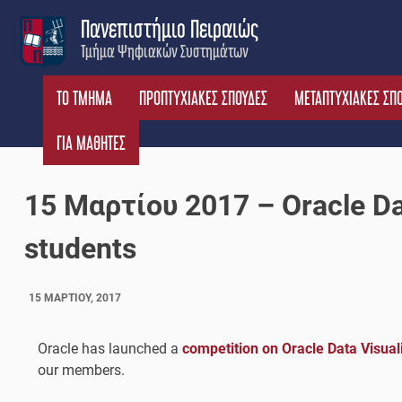
Skip
Πανεπιστήμιο Πειραιώς
to
Τμήμα Ψηφιακών Συστημάτων
content
ΤΟ ΤΜΗΜΑ
ΠΡΟΠΤΥΧΙΑΚΕΣ ΣΠΟΥΔΕΣ
ΜΕΤΑΠΤΥΧΙΑΚΕΣ ΣΠ
ΓΙΑ ΜΑΘΗΤΕΣ
15 Μαρτίου 2017 – Oracle Dat
students
15 ΜΑΡΤΊΟΥ, 2017
Oracle has launched a
competition on Oracle Data Visual
our members.