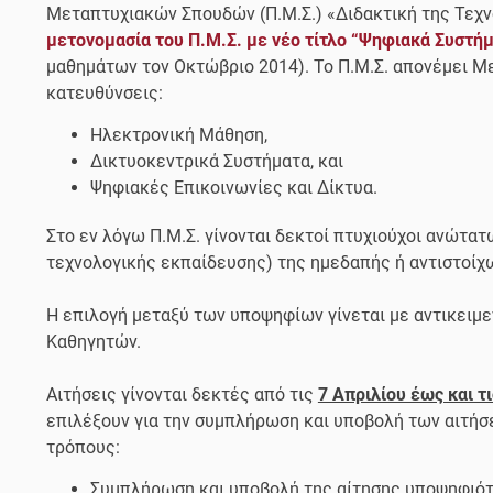
Μεταπτυχιακών Σπουδών (Π.Μ.Σ.) «Διδακτική της Τεχ
μετονομασία του Π.Μ.Σ. με νέο τίτλο “Ψηφιακά Συστήμ
μαθημάτων τον Οκτώβριο 2014). Το Π.Μ.Σ. απονέμει Μ
κατευθύνσεις:
Ηλεκτρονική Μάθηση,
Δικτυοκεντρικά Συστήματα, και
Ψηφιακές Επικοινωνίες και Δίκτυα.
Στο εν λόγω Π.Μ.Σ. γίνονται δεκτοί πτυχιούχοι ανώτα
τεχνολογικής εκπαίδευσης) της ημεδαπής ή αντιστοί
Η επιλογή μεταξύ των υποψηφίων γίνεται με αντικειμε
Καθηγητών.
Αιτήσεις γίνονται δεκτές από τις
7 Απριλίου έως και τ
επιλέξουν για την συμπλήρωση και υποβολή των αιτήσ
τρόπους:
Συμπλήρωση και υποβολή της αίτησης υποψηφιό