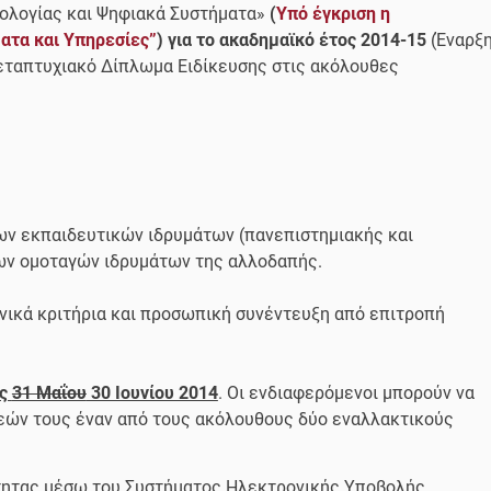
νολογίας και Ψηφιακά Συστήματα»
(
Υπό έγκριση η
ατα και Υπηρεσίες”
) για το ακαδημαϊκό έτος 2014-15
(Έναρξ
εταπτυχιακό Δίπλωμα Ειδίκευσης στις ακόλουθες
των εκπαιδευτικών ιδρυμάτων (πανεπιστημιακής και
χων ομοταγών ιδρυμάτων της αλλοδαπής.
νικά κριτήρια και προσωπική συνέντευξη από επιτροπή
ις
31 Μαΐου
30 Ιουνίου 2014
. Οι ενδιαφερόμενοι μπορούν να
εών τους έναν από τους ακόλουθους δύο εναλλακτικούς
τητας μέσω του Συστήματος Ηλεκτρονικής Υποβολής