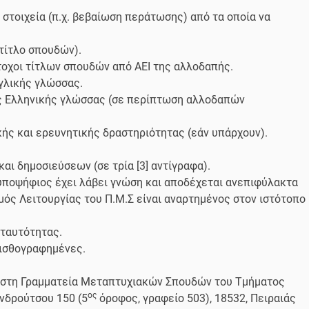
στοιχεία (π.χ. βεβαίωση περάτωσης) από τα οποία να
τίτλο σπουδών).
τοχοι τίτλων σπουδών από ΑΕΙ της αλλοδαπής.
γλικής γλώσσας.
ς Ελληνικής γλώσσας (σε περίπτωση αλλοδαπών
ής και ερευνητικής δραστηριότητας (εάν υπάρχουν).
ι δημοσιεύσεων (σε τρία [3] αντίγραφα).
υποψήφιος έχει λάβει γνώση και αποδέχεται ανεπιφύλακτα
μός Λειτουργίας του Π.Μ.Σ είναι αναρτημένος στον ιστότοπο
 ταυτότητας.
πισθογραφημένες.
στη Γραμματεία Μεταπτυχιακών Σπουδών του Τμήματος
ος
νδρούτσου 150 (5
όροφος, γραφείο 503), 18532, Πειραιάς