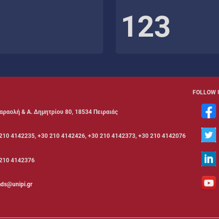
123
FOLLOW 
αραολή & Α. Δημητρίου 80, 18534 Πειραιάς
210 4142235, +30 210 4142426, +30 210 4142373, +30 210 4142076
210 4142376
ds@unipi.gr