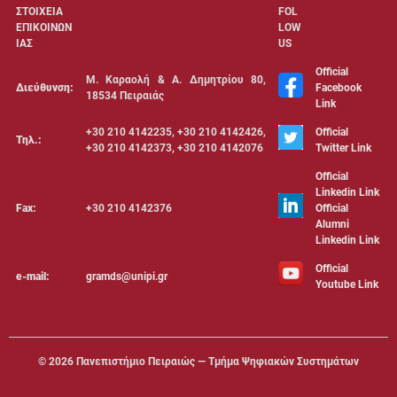
ΣΤΟΙΧΕΙΑ
FOL
ΕΠΙΚΟΙΝΩΝ
LOW
ΙΑΣ
US
Official
Μ. Καραολή & Α. Δημητρίου 80,
Διεύθυνση:
Facebook
18534 Πειραιάς
Link
+30 210 4142235, +30 210 4142426,
Official
Τηλ.:
+30 210 4142373, +30 210 4142076
Twitter Link
Official
Linkedin Link
Fax:
+30 210 4142376
Official
Alumni
Linkedin Link
Official
e-mail:
gramds@unipi.gr
Youtube Link
©
2026 Πανεπιστήμιο Πειραιώς — Τμήμα Ψηφιακών Συστημάτων