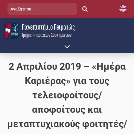
Skip
Αναζήτηση
to
για:
content
Πανεπιστήμιο Πειραιώς
Τμήμα Ψηφιακών Συστημάτων
2 Απριλίου 2019 – «Ημέρα
Καριέρας» για τους
τελειοφοίτους/
αποφοίτους και
μεταπτυχιακούς φοιτητές/