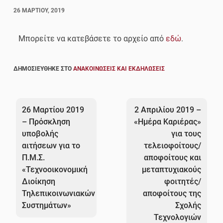
26 ΜΑΡΤΊΟΥ, 2019
Μπορείτε να κατεβάσετε το αρχείο από
εδώ
.
ΔΗΜΟΣΙΕΎΘΗΚΕ ΣΤΟ
ΑΝΑΚΟΙΝΏΣΕΙΣ ΚΑΙ ΕΚΔΗΛΏΣΕΙΣ
Πλοήγηση
άρθρων
26 Μαρτίου 2019
2 Απριλίου 2019 –
– Πρόσκληση
«Ημέρα Καριέρας»
υποβολής
για τους
αιτήσεων για το
τελειοφοίτους/
Π.Μ.Σ.
αποφοίτους και
«Τεχνοοικονομική
μεταπτυχιακούς
Διοίκηση
φοιτητές/
Τηλεπικοινωνιακών
αποφοίτους της
Συστημάτων»
Σχολής
Τεχνολογιών