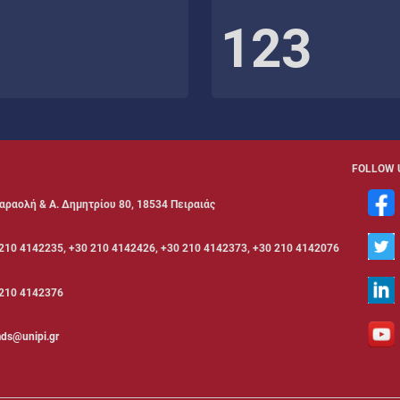
123
FOLLOW 
αραολή & Α. Δημητρίου 80, 18534 Πειραιάς
210 4142235, +30 210 4142426, +30 210 4142373, +30 210 4142076
210 4142376
ds@unipi.gr