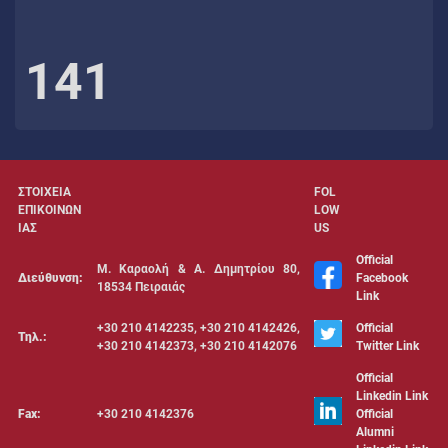
141
ΣΤΟΙΧΕΙΑ
FOL
ΕΠΙΚΟΙΝΩΝ
LOW
ΙΑΣ
US
Official
Μ. Καραολή & Α. Δημητρίου 80,
Διεύθυνση:
Facebook
18534 Πειραιάς
Link
+30 210 4142235, +30 210 4142426,
Official
Τηλ.:
+30 210 4142373, +30 210 4142076
Twitter Link
Official
Linkedin Link
Fax:
+30 210 4142376
Official
Alumni