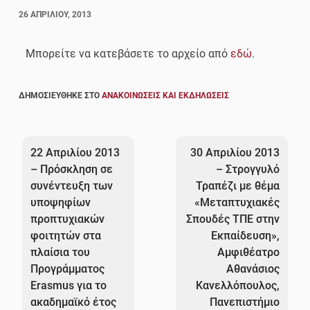
26 ΑΠΡΙΛΊΟΥ, 2013
Μπορείτε να κατεβάσετε το αρχείο από
εδώ
.
ΔΗΜΟΣΙΕΎΘΗΚΕ ΣΤΟ
ΑΝΑΚΟΙΝΏΣΕΙΣ ΚΑΙ ΕΚΔΗΛΏΣΕΙΣ
Πλοήγηση
άρθρων
22 Απριλίου 2013
30 Απριλίου 2013
– Πρόσκληση σε
– Στρογγυλό
συνέντευξη των
Τραπέζι με θέμα
υποψηφίων
«Μεταπτυχιακές
προπτυχιακών
Σπουδές ΤΠΕ στην
φοιτητών στα
Εκπαίδευση»,
πλαίσια του
Αμφιθέατρο
Προγράμματος
Αθανάσιος
Erasmus για το
Κανελλόπουλος,
ακαδημαϊκό έτος
Πανεπιστήμιο