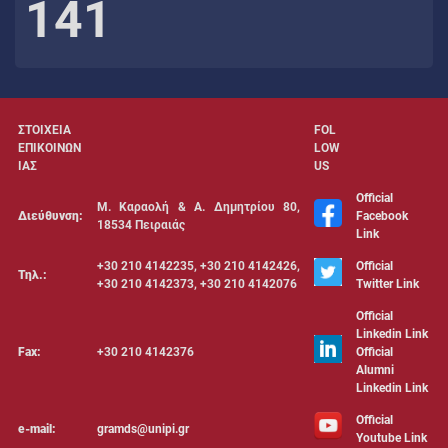
141
ΣΤΟΙΧΕΙΑ
FOL
ΕΠΙΚΟΙΝΩΝ
LOW
ΙΑΣ
US
Official
Μ. Καραολή & Α. Δημητρίου 80,
Διεύθυνση:
Facebook
18534 Πειραιάς
Link
+30 210 4142235, +30 210 4142426,
Official
Τηλ.:
+30 210 4142373, +30 210 4142076
Twitter Link
Official
Linkedin Link
Fax:
+30 210 4142376
Official
Alumni
Linkedin Link
Official
e-mail:
gramds@unipi.gr
Youtube Link