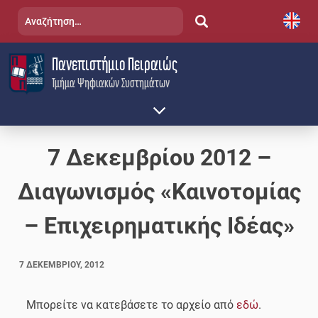
Skip
Αναζήτηση
to
για:
content
Πανεπιστήμιο Πειραιώς
Τμήμα Ψηφιακών Συστημάτων
7 Δεκεμβρίου 2012 –
Διαγωνισμός «Καινοτομίας
– Επιχειρηματικής Ιδέας»
7 ΔΕΚΕΜΒΡΊΟΥ, 2012
Μπορείτε να κατεβάσετε το αρχείο από
εδώ
.