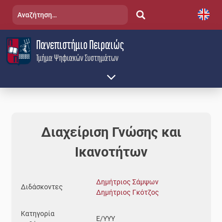
Skip
Αναζήτηση
to
για:
content
Πανεπιστήμιο Πειραιώς
Τμήμα Ψηφιακών Συστημάτων
Διαχείριση Γνώσης και
Ικανοτήτων
Δημήτριος Σάμψων
Διδάσκοντες
Δημήτριος Γκότζος
Κατηγορία
Ε/YYY