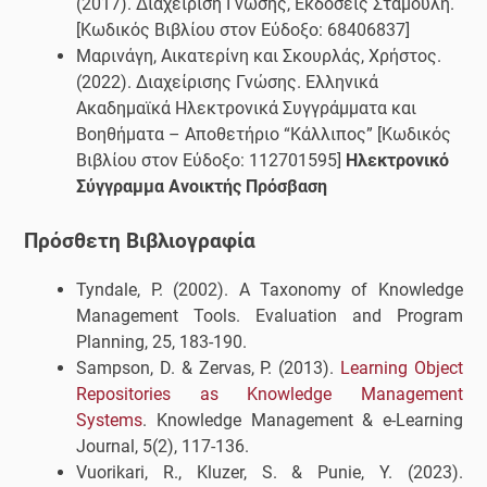
(2017). Διαχείριση Γνώσης, Εκδόσεις Σταμούλη.
[Κωδικός Βιβλίου στον Εύδοξο: 68406837]
Μαρινάγη, Αικατερίνη και Σκουρλάς, Χρήστος.
(2022). Διαχείρισης Γνώσης. Ελληνικά
Ακαδημαϊκά Ηλεκτρονικά Συγγράμματα και
Βοηθήματα – Αποθετήριο “Κάλλιπος” [Κωδικός
Βιβλίου στον Εύδοξο: 112701595]
Ηλεκτρονικό
Σύγγραμμα Ανοικτής Πρόσβαση
Πρόσθετη Βιβλιογραφία
Tyndale, P. (2002). A Taxonomy of Knowledge
Management Tools. Evaluation and Program
Planning, 25, 183-190.
Sampson, D. & Zervas, P. (2013).
Learning Object
Repositories as Knowledge Management
Systems
. Knowledge Management & e-Learning
Journal, 5(2), 117-136.
Vuorikari, R., Kluzer, S. & Punie, Y. (2023).