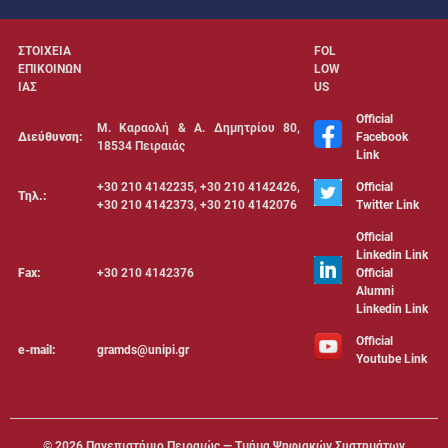
ΣΤΟΙΧΕΙΑ
FOL
ΕΠΙΚΟΙΝΩΝ
LOW
ΙΑΣ
US
Official
Μ. Καραολή & Α. Δημητρίου 80,
Διεύθυνση:
Facebook
18534 Πειραιάς
Link
+30 210 4142235, +30 210 4142426,
Official
Τηλ.:
+30 210 4142373, +30 210 4142076
Twitter Link
Official
Linkedin Link
Fax:
+30 210 4142376
Official
Alumni
Linkedin Link
Official
e-mail:
gramds@unipi.gr
Youtube Link
©
2026 Πανεπιστήμιο Πειραιώς — Τμήμα Ψηφιακών Συστημάτων