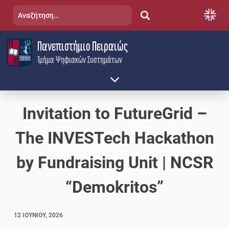
Skip
Αναζήτηση
to
για:
content
Πανεπιστήμιο Πειραιώς
Τμήμα Ψηφιακών Συστημάτων
Invitation to FutureGrid –
The INVESTech Hackathon
by Fundraising Unit | NCSR
“Demokritos”
12 ΙΟΥΝΊΟΥ, 2026