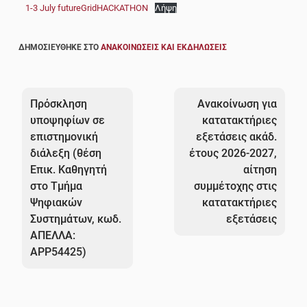
1-3 July futureGridHACKATHON
Λήψη
ΔΗΜΟΣΙΕΎΘΗΚΕ ΣΤΟ
ΑΝΑΚΟΙΝΏΣΕΙΣ ΚΑΙ ΕΚΔΗΛΏΣΕΙΣ
Πλοήγηση
άρθρων
Πρόσκληση
Ανακοίνωση για
υποψηφίων σε
κατατακτήριες
επιστημονική
εξετάσεις ακάδ.
διάλεξη (θέση
έτους 2026-2027,
Επικ. Καθηγητή
αίτηση
στο Τμήμα
συμμέτοχης στις
Ψηφιακών
κατατακτήριες
Συστημάτων, κωδ.
εξετάσεις
ΑΠΕΛΛΑ:
ΑΡΡ54425)