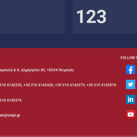
123
FOLLOW 
αραολή & Α. Δημητρίου 80, 18534 Πειραιάς
210 4142235, +30 210 4142426, +30 210 4142373, +30 210 4142076
210 4142376
ds@unipi.gr