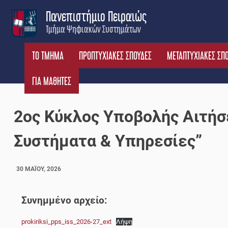
Skip
Πανεπιστήμιο Πειραιώς
to
Τμήμα Ψηφιακών Συστημάτων
content
ΤΟ ΤΜΗΜΑ
ΠΡΟΠΤΥΧΙΑΚΕΣ ΣΠΟΥΔΕΣ
ΜΕΤΑΠΤΥΧΙΑΚΕΣ ΣΠ
ΓΙΑ ΜΑΘΗΤΕΣ
2ος Κύκλος Υποβολής Αιτή
Συστήματα & Υπηρεσίες”
30 ΜΑΪ́ΟΥ, 2026
Συνημμένο αρχείο:
prokiriksi_pps_iss_2026-27_ext
Λήψη