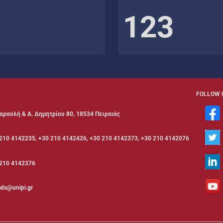
123
FOLLOW 
αραολή & Α. Δημητρίου 80, 18534 Πειραιάς
210 4142235, +30 210 4142426, +30 210 4142373, +30 210 4142076
210 4142376
ds@unipi.gr