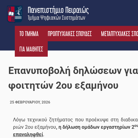
Skip
Πανεπιστήμιο Πειραιώς
to
Τμήμα Ψηφιακών Συστημάτων
content
ΤΟ ΤΜΗΜΑ
ΠΡΟΠΤΥΧΙΑΚΕΣ ΣΠΟΥΔΕΣ
ΜΕΤΑΠΤΥΧΙΑΚΕΣ ΣΠ
ΓΙΑ ΜΑΘΗΤΕΣ
Επανυποβολή δηλώσεων για 
φοιτητών 2ου εξαμήνου
25 ΦΕΒΡΟΥΑΡΊΟΥ, 2026
Λόγω τεχνικού ζητήματος που προέκυψε στη διαδικα
ο
ριών 2ου
εξαμήνου
,
η δήλωση ομάδων εργαστηρίων 2
επαναληφθεί
.