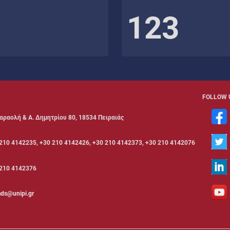
123
FOLLOW 
αραολή & Α. Δημητρίου 80, 18534 Πειραιάς
210 4142235, +30 210 4142426, +30 210 4142373, +30 210 4142076
210 4142376
ds@unipi.gr