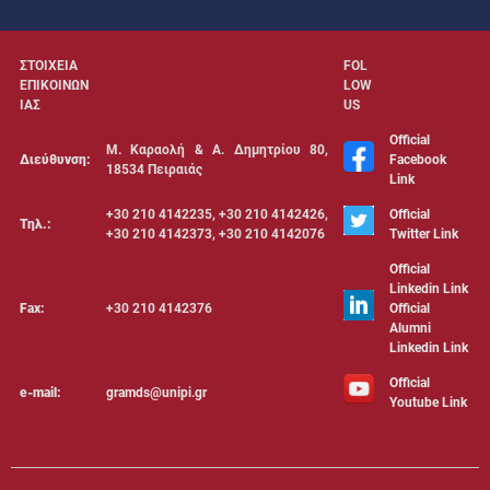
ΣΤΟΙΧΕΙΑ
FOL
ΕΠΙΚΟΙΝΩΝ
LOW
ΙΑΣ
US
Official
Μ. Καραολή & Α. Δημητρίου 80,
Διεύθυνση:
Facebook
18534 Πειραιάς
Link
+30 210 4142235, +30 210 4142426,
Official
Τηλ.:
+30 210 4142373, +30 210 4142076
Twitter Link
Official
Linkedin Link
Fax:
+30 210 4142376
Official
Alumni
Linkedin Link
Official
e-mail:
gramds@unipi.gr
Youtube Link