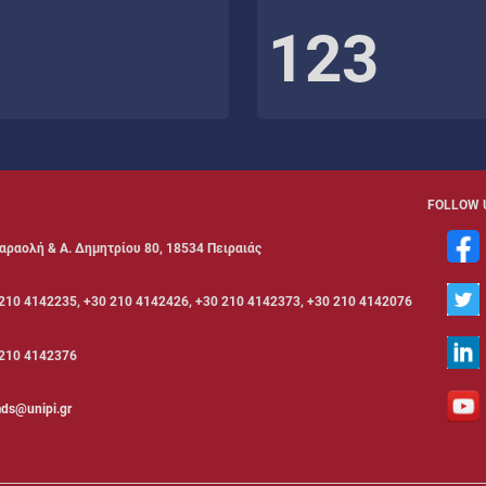
123
FOLLOW 
αραολή & Α. Δημητρίου 80, 18534 Πειραιάς
210 4142235, +30 210 4142426, +30 210 4142373, +30 210 4142076
210 4142376
ds@unipi.gr