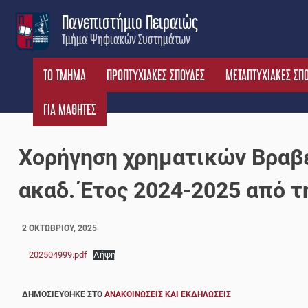
Skip
Πανεπιστήμιο Πειραιώς
to
Τμήμα Ψηφιακών Συστημάτων
content
ΤΟ ΤΜΗΜΑ
ΠΡΟΠΤΥΧΙΑΚΕΣ ΣΠΟΥΔΕΣ
ΜΕΤΑΠΤΥΧΙΑΚΕΣ ΣΠ
ΓΙΑ ΜΑΘΗΤΕΣ
Χορήγηση χρηματικών Βραβε
ακαδ. Έτος 2024-2025 από τ
2 ΟΚΤΩΒΡΊΟΥ, 2025
202504999.pdf
Λήψη
ΔΗΜΟΣΙΕΎΘΗΚΕ ΣΤΟ
ΑΝΑΚΟΙΝΏΣΕΙΣ ΚΑΙ ΕΚΔΗΛΏΣΕΙΣ