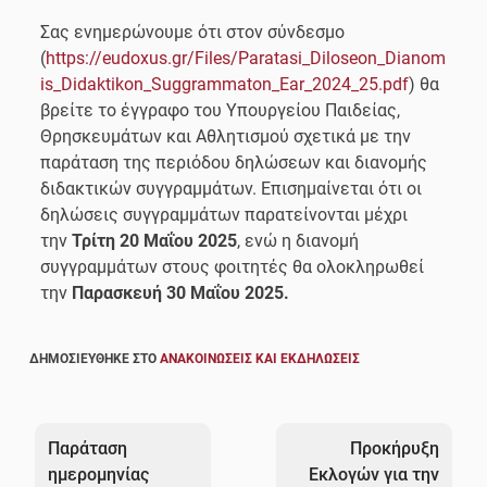
Σας ενημερώνουμε ότι στον σύνδεσμο
(
https://eudoxus.gr/Files/Paratasi_Diloseon_Dianom
is_Didaktikon_Suggrammaton_Ear_2024_25.pdf
) θα
βρείτε το έγγραφο του Υπουργείου Παιδείας,
Θρησκευμάτων και Αθλητισμού σχετικά με την
παράταση της περιόδου δηλώσεων και διανομής
διδακτικών συγγραμμάτων. Επισημαίνεται ότι οι
δηλώσεις συγγραμμάτων παρατείνονται μέχρι
την
Τρίτη 20 Μαΐου 2025
, ενώ η διανομή
συγγραμμάτων στους φοιτητές θα ολοκληρωθεί
την
Παρασκευή 30 Μαΐου 2025.
ΔΗΜΟΣΙΕΎΘΗΚΕ ΣΤΟ
ΑΝΑΚΟΙΝΏΣΕΙΣ ΚΑΙ ΕΚΔΗΛΏΣΕΙΣ
Πλοήγηση
άρθρων
Παράταση
Προκήρυξη
ημερομηνίας
Εκλογών για την