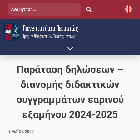
Skip
Αναζήτηση
to
για:
content
Πανεπιστήμιο Πειραιώς
Τμήμα Ψηφιακών Συστημάτων
Παράταση δηλώσεων –
διανομής διδακτικών
συγγραμμάτων εαρινού
εξαμήνου 2024-2025
9 ΜΑΪ́ΟΥ, 2025