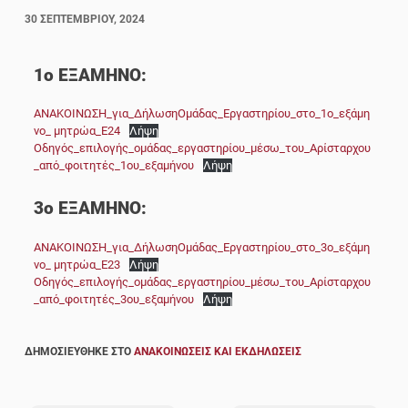
30 ΣΕΠΤΕΜΒΡΊΟΥ, 2024
1ο ΕΞΑΜΗΝΟ:
ΑΝΑΚΟΙΝΩΣΗ_για_ΔήλωσηΟμάδας_Εργαστηρίου_στο_1ο_εξάμη
νο_ μητρώα_Ε24
Λήψη
Οδηγός_επιλογής_ομάδας_εργαστηρίου_μέσω_του_Αρίσταρχου
_από_φοιτητές_1ου_εξαμήνου
Λήψη
3ο ΕΞΑΜΗΝΟ:
ΑΝΑΚΟΙΝΩΣΗ_για_ΔήλωσηΟμάδας_Εργαστηρίου_στο_3ο_εξάμη
νο_ μητρώα_Ε23
Λήψη
Οδηγός_επιλογής_ομάδας_εργαστηρίου_μέσω_του_Αρίσταρχου
_από_φοιτητές_3ου_εξαμήνου
Λήψη
ΔΗΜΟΣΙΕΎΘΗΚΕ ΣΤΟ
ΑΝΑΚΟΙΝΏΣΕΙΣ ΚΑΙ ΕΚΔΗΛΏΣΕΙΣ
Πλοήγηση