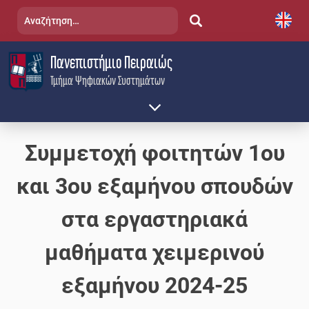
Skip
Αναζήτηση
to
για:
content
Πανεπιστήμιο Πειραιώς
Τμήμα Ψηφιακών Συστημάτων
Συμμετοχή φοιτητών 1ου
και 3ου εξαμήνου σπουδών
στα εργαστηριακά
μαθήματα χειμερινού
εξαμήνου 2024-25