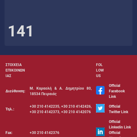
141
ΣΤΟΙΧΕΙΑ
FOL
ΕΠΙΚΟΙΝΩΝ
LOW
ΙΑΣ
US
Official
Μ. Καραολή & Α. Δημητρίου 80,
Διεύθυνση:
Facebook
18534 Πειραιάς
Link
+30 210 4142235, +30 210 4142426,
Official
Τηλ.:
+30 210 4142373, +30 210 4142076
Twitter Link
Official
Linkedin Link
Fax:
+30 210 4142376
Official