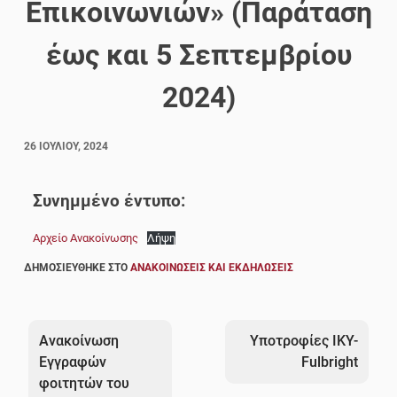
Επικοινωνιών» (Παράταση
έως και 5 Σεπτεμβρίου
2024)
26 ΙΟΥΛΊΟΥ, 2024
Συνημμένο έντυπο:
Αρχείο Ανακοίνωσης
Λήψη
ΔΗΜΟΣΙΕΎΘΗΚΕ ΣΤΟ
ΑΝΑΚΟΙΝΏΣΕΙΣ ΚΑΙ ΕΚΔΗΛΏΣΕΙΣ
Πλοήγηση
άρθρων
Ανακοίνωση
Υποτροφίες ΙΚΥ-
Εγγραφών
Fulbright
φοιτητών του