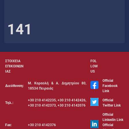
141
ΣΤΟΙΧΕΙΑ
FOL
ΕΠΙΚΟΙΝΩΝ
LOW
ΙΑΣ
US
Official
Μ. Καραολή & Α. Δημητρίου 80,
Διεύθυνση:
Facebook
18534 Πειραιάς
Link
+30 210 4142235, +30 210 4142426,
Official
Τηλ.:
+30 210 4142373, +30 210 4142076
Twitter Link
Official
Linkedin Link
Fax:
+30 210 4142376
Official