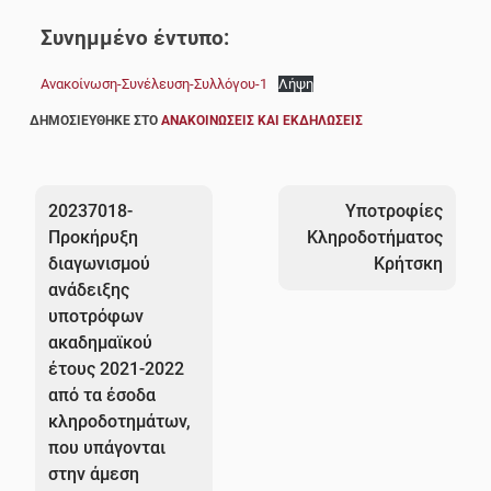
Συνημμένο έντυπο:
Ανακοίνωση-Συνέλευση-Συλλόγου-1
Λήψη
ΔΗΜΟΣΙΕΎΘΗΚΕ ΣΤΟ
ΑΝΑΚΟΙΝΏΣΕΙΣ ΚΑΙ ΕΚΔΗΛΏΣΕΙΣ
Πλοήγηση
άρθρων
20237018-
Υποτροφίες
Προκήρυξη
Κληροδοτήματος
διαγωνισμού
Κρήτσκη
ανάδειξης
υποτρόφων
ακαδημαϊκού
έτους 2021-2022
από τα έσοδα
κληροδοτημάτων,
που υπάγονται
στην άμεση