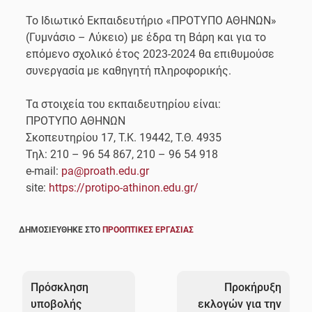
Το Ιδιωτικό Εκπαιδευτήριο «ΠΡΟΤΥΠΟ ΑΘΗΝΩΝ»
(Γυμνάσιο – Λύκειο) με έδρα τη Βάρη και για το
επόμενο σχολικό έτος 2023-2024 θα επιθυμούσε
συνεργασία με καθηγητή πληροφορικής.
Τα στοιχεία του εκπαιδευτηρίου είναι:
ΠΡΟΤΥΠΟ ΑΘΗΝΩΝ
Σκοπευτηρίου 17, Τ.Κ. 19442, Τ.Θ. 4935
Τηλ: 210 – 96 54 867, 210 – 96 54 918
e-mail:
pa@proath.edu.gr
site:
https://protipo-athinon.edu.gr/
ΔΗΜΟΣΙΕΎΘΗΚΕ ΣΤΟ
ΠΡΟΟΠΤΙΚΈΣ ΕΡΓΑΣΊΑΣ
Πλοήγηση
άρθρων
Πρόσκληση
Προκήρυξη
υποβολής
εκλογών για την