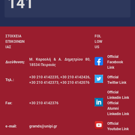
141
ΣΤΟΙΧΕΙΑ
FOL
ΕΠΙΚΟΙΝΩΝ
LOW
ΙΑΣ
US
Official
Μ. Καραολή & Α. Δημητρίου 80,
Διεύθυνση:
Facebook
18534 Πειραιάς
Link
+30 210 4142235, +30 210 4142426,
Official
Τηλ.:
+30 210 4142373, +30 210 4142076
Twitter Link
Official
Linkedin Link
Fax:
+30 210 4142376
Official
Alumni
Linkedin Link
Official
e-mail:
gramds@unipi.gr
Youtube Link