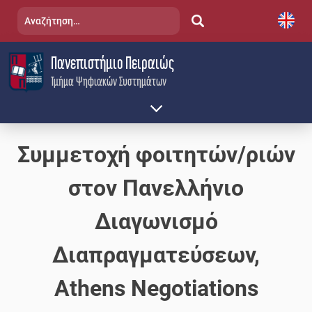
Skip
Αναζήτηση
to
για:
content
Πανεπιστήμιο Πειραιώς
Τμήμα Ψηφιακών Συστημάτων
Συμμετοχή φοιτητών/ριών
στον Πανελλήνιο
Διαγωνισμό
Διαπραγματεύσεων,
Athens Negotiations