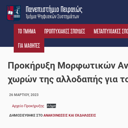
Skip
Πανεπιστήμιο Πειραιώς
to
Τμήμα Ψηφιακών Συστημάτων
content
ΤΟ ΤΜΗΜΑ
ΠΡΟΠΤΥΧΙΑΚΕΣ ΣΠΟΥΔΕΣ
ΜΕΤΑΠΤΥΧΙΑΚΕΣ ΣΠ
ΓΙΑ ΜΑΘΗΤΕΣ
Προκήρυξη Μορφωτικών Αντ
χωρών της αλλοδαπής για τ
26 ΜΑΡΤΊΟΥ, 2023
Αρχείο Προκήρυξης
Λήψη
ΔΗΜΟΣΙΕΎΘΗΚΕ ΣΤΟ
ΑΝΑΚΟΙΝΏΣΕΙΣ ΚΑΙ ΕΚΔΗΛΏΣΕΙΣ