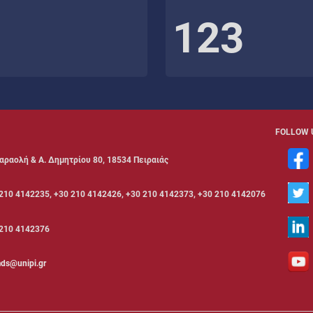
123
FOLLOW 
αραολή & Α. Δημητρίου 80, 18534 Πειραιάς
210 4142235, +30 210 4142426, +30 210 4142373, +30 210 4142076
210 4142376
ds@unipi.gr